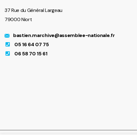
37 Rue du Général Largeau
79000 Niort
bastien.marchive@assemblee-nationale.fr
05 16 64 07 75
06 58 70 15 61