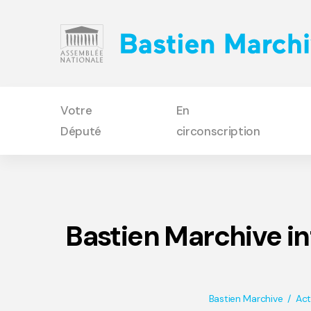
Votre
En
Député
circonscription
Bastien Marchive int
Bastien Marchive
Act