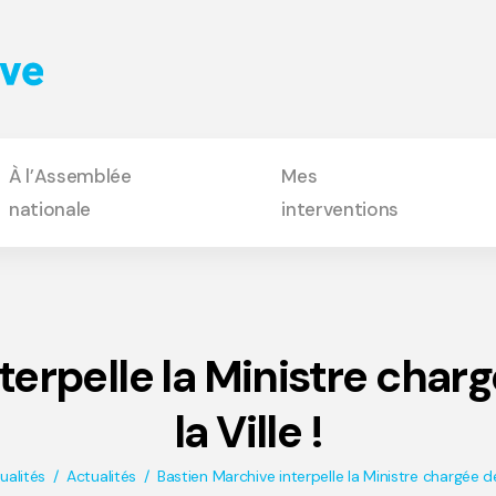
À l’Assemblée
Mes
nationale
interventions
erpelle la Ministre charg
la Ville !
ualités
Actualités
Bastien Marchive interpelle la Ministre chargée de 